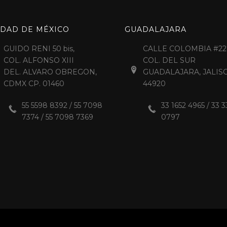
UDAD DE MÉXICO
GUADALAJARA
GUIDO RENI 50 bis,
CALLE COLOMBIA #22
COL. ALFONSO XIII
COL. DEL SUR
DEL. ALVARO OBREGON,
GUADALAJARA, JALIS
CDMX CP. 01460
44920
55 5598 8392 / 55 7098
33 1652 4965 / 33 
7374 / 55 7098 7369
0797