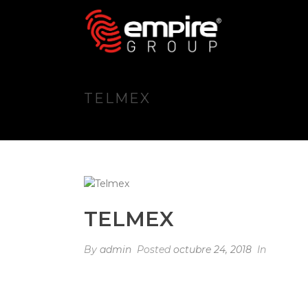
TELMEX
TELMEX
By
admin
Posted
octubre 24, 2018
In