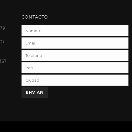
CONTACTO
79
CO
3367